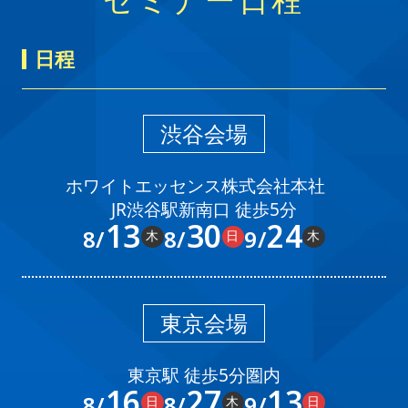
日程
渋谷会場
ホワイトエッセンス株式会社本社
JR渋谷駅新南口 徒歩5分
13
30
24
8/
8/
9/
木
日
木
東京会場
東京駅 徒歩5分圏内
16
27
13
8/
8/
9/
日
木
日