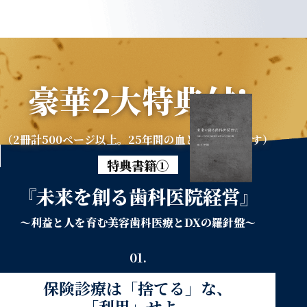
豪華2大特典付!
（2冊計500ページ以上。25年間の血と汗の結晶です）
特典書籍①
『未来を創る歯科医院経営』
～利益と人を育む美容歯科医療とDXの羅針盤～
01.
保険診療は「捨てる」な、
「利用」せよ。